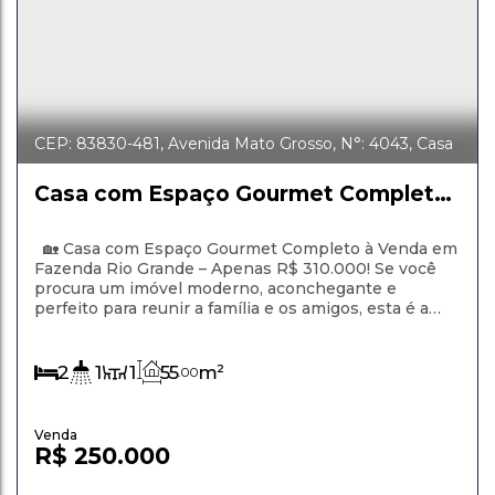
CEP: 83830-481
,
Avenida Mato Grosso
,
N°:
4043
,
Casa
55
,
Estados
,
Fazenda Rio Grande
,
Paraná
,
Brasil
Casa com Espaço Gourmet Completo
à Venda em Fazenda Rio Grande –
Apenas R$ 310.000!
🏡 Casa com Espaço Gourmet Completo à Venda em
Fazenda Rio Grande – Apenas R$ 310.000! Se você
procura um imóvel moderno, aconchegante e
perfeito para reunir a família e os amigos, esta é a
oportunidade ideal! Localizada em uma excelente
região de Fazenda Rio Grande, esta bela casa oferece
conforto, praticidade e um dos espaços gourmet
2
1
1
55
m²
.00
mais bonitos da categoria. ✨...
R$
250.000