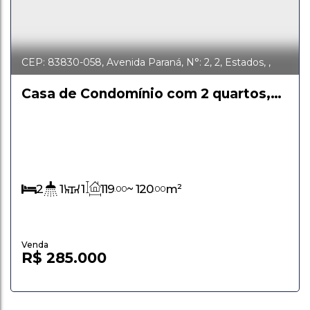
CEP: 83830-058
,
Avenida Paraná
,
N°:
2
,
2
,
Estados
,
Fazenda Rio Grande
,
Paraná
,
Brasil
Casa de Condomínio com 2 quartos,
Estados - Fazenda Rio Grande
2
1
1
119
~ 120
m²
.00
.00
R$
285.000