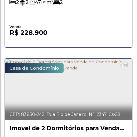
2
2
47
m²
2
.00
R$
228.900
1171
Casa de Condomínio
CEP: 83830-242
,
Rua Rio de Janeiro
,
N°:
2347
,
Cs-58
,
Estados
,
Fazenda Rio Grande
,
Paraná
,
Brasil
Imovel de 2 Dormitórios para Venda
no Condomínio Beija Flor em Fazenda