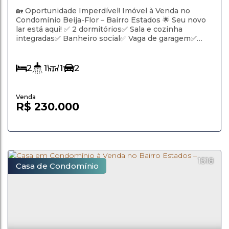
Rio Grande
🏡 Oportunidade Imperdível! Imóvel à Venda no
Condomínio Beija-Flor – Bairro Estados 🌟 Seu novo
lar está aqui! ✅ 2 dormitórios✅ Sala e cozinha
integradas✅ Banheiro social✅ Vaga de garagem✅
Condomínio fechado com segurança✅ Localização
privilegiada, próximo a escolas, mercados e fácil
acesso ao centro Facilitamos o financiamento! Não
2
1
1
2
perca essa chance de morar com...
R$
230.000
1518
Casa de Condomínio