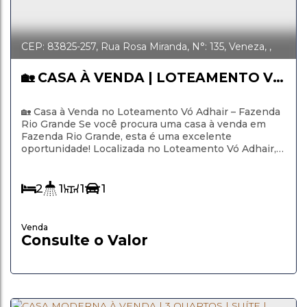
CEP: 83825-257
,
Rua Rosa Miranda
,
N°:
135
,
Veneza
,
Fazenda Rio Grande
,
Paraná
,
Brasil
🏡 CASA À VENDA | LOTEAMENTO VÓ
ADHAIR
🏡 Casa à Venda no Loteamento Vó Adhair – Fazenda
Rio Grande Se você procura uma casa à venda em
Fazenda Rio Grande, esta é uma excelente
oportunidade! Localizada no Loteamento Vó Adhair,
na Rua Rosa Miranda, esta casa combina conforto,
praticidade e um excelente custo-benefício para
quem deseja conquistar o imóvel próprio. Com 57 m²
2
1
1
1
de área construída, o imóvel possui 2 quartos,...
Consulte o Valor