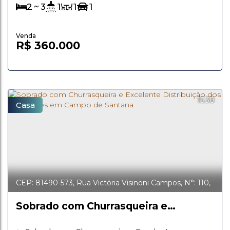
aproveitados, o imóvel oferece conforto, praticidade
2 ~ 3
1
1
1
e uma localização privilegiada para o dia a...
R$
360.000
1538
Casa
CEP: 81490-573
,
Rua Victória Visinoni Campos
,
N°:
110
,
Campo de Santana
,
Curitiba
,
Paraná
,
Brasil
Sobrado com Churrasqueira e
Excelente Distribuição dos