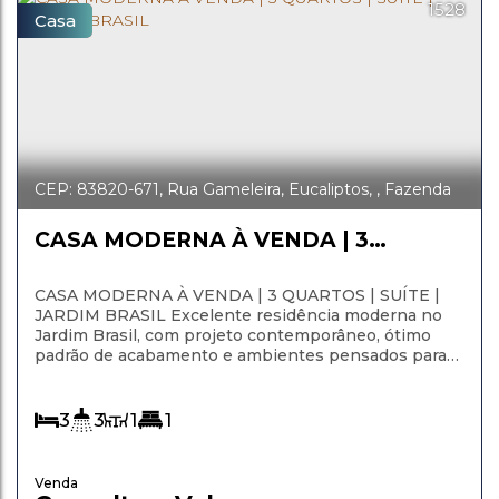
1528
Casa
CEP: 83820-671
,
Rua Gameleira
,
Eucaliptos
,
Fazenda
Rio Grande
,
Paraná
,
Brasil
CASA MODERNA À VENDA | 3
QUARTOS | SUÍTE | JARDIM BRASIL
CASA MODERNA À VENDA | 3 QUARTOS | SUÍTE |
JARDIM BRASIL Excelente residência moderna no
Jardim Brasil, com projeto contemporâneo, ótimo
padrão de acabamento e ambientes pensados para
oferecer conforto, praticidade e valorização. 📍 Rua
Gameleira – Jardim Brasil Características do Imóvel
Terreno: 6x25 (150 m²) Área construída: 70 m² 3
3
3
1
1
quartos, sendo 1 suíte 3 banheiros Sala...