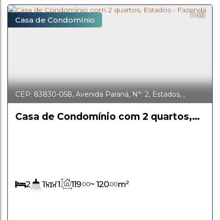
1148
Casa de Condomínio
CEP: 83830-058
,
Avenida Paraná
,
N°:
2
,
Estados
,
Fazenda Rio Grande
,
Paraná
,
Brasil
Casa de Condomínio com 2 quartos,
Estados - Fazenda Rio Grande
2
1
1
119
~ 120
m²
.00
.00