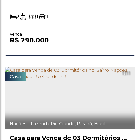
planejada para oferecer bem-estar em cada detalhe.
✨ Características do imóvel: 2 quartos
aconchegantes; Sala e cozinha conjugadas, em
2
1
1
1
conceito moderno e funcional; Lavanderia...
R$
290.000
1311
Casa
Nações
,
Fazenda Rio Grande
,
Paraná
,
Brasil
Casa para Venda de 03 Dormitórios no