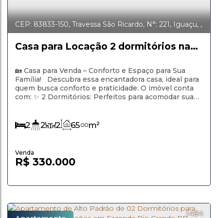
CEP: 83833-150
,
Travessa São Ricardo
,
N°:
221
,
Iguaçu
,
Fazenda Rio Grande
,
Paraná
,
Brasil
Casa para Locação 2 dormitórios na
Fazenda Rio Grande
🏡 Casa para Venda – Conforto e Espaço para Sua
Família! Descubra essa encantadora casa, ideal para
quem busca conforto e praticidade. O imóvel conta
com: ✨ 2 Dormitórios: Perfeitos para acomodar sua
família com conforto e privacidade.🛋️ 2 Salas: Uma
para estar e outra para jantar, proporcionando
ambientes aconchegantes e versáteis.🍽️ Ampla
2
2
2
65
m²
.00
Cozinha: Espaço ideal para...
R$
330.000
1484