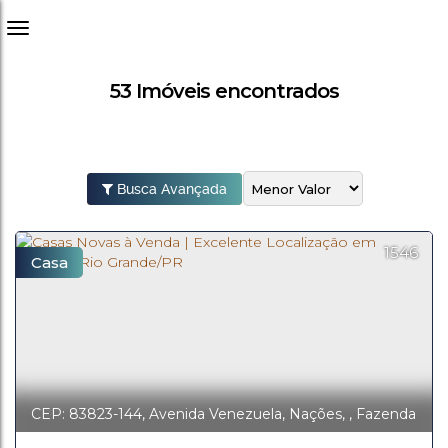
53 Imóveis encontrados
Busca Avançada
1546
Casa
CEP: 83823-144
,
Avenida Venezuela
,
Nações
,
Fazenda
Rio Grande
,
Paraná
,
Brasil