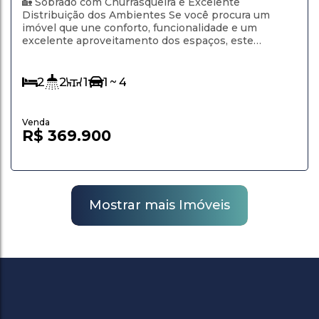
Ambientes em Campo de Santana
🏡 Sobrado com Churrasqueira e Excelente
Distribuição dos Ambientes Se você procura um
imóvel que une conforto, funcionalidade e um
excelente aproveitamento dos espaços, este
sobrado é uma ótima oportunidade! Com 68,58 m² de
área construída, o imóvel foi projetado para oferecer
praticidade no dia a dia, contando com ambientes
2
2
1
1 ~ 4
bem distribuídos e uma área de lazer perfeita para...
R$
369.900
Mostrar mais Imóveis