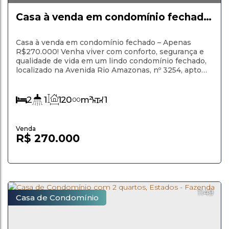
Estados
,
Fazenda Rio Grande
,
Paraná
,
Brasil
Casa à venda em condomínio fechado
– Apenas R$270.000! 2 quartos,
Estados - Fazenda Rio Grande
Casa à venda em condomínio fechado – Apenas
R$270.000! Venha viver com conforto, segurança e
qualidade de vida em um lindo condomínio fechado,
localizado na Avenida Rio Amazonas, nº 3254, apto
206, Fazenda Rio Grande – PR. Esta casa oferece: 2
quartos espaçosos, perfeitos para sua família
descansar com tranquilidade; 1 banheiro moderno,
2
1
120
m²
1
.00
pensado para praticidade e...
R$
270.000
1149
Casa de Condomínio