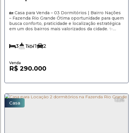
Bairro Nações em Fazenda Rio
Grande PR
🏡 Casa para Venda – 03 Dormitórios | Bairro Nações
– Fazenda Rio Grande Ótima oportunidade para quem
busca conforto, praticidade e localização estratégica
em um dos bairros mais valorizados da cidade. ✨
Características do Imóvel 03 dormitórios amplos Sala
espaçosa, com excelente iluminação natural Cozinha
modulada conjugada com a sala Banheiro com box
3
1
1
2
Área de...
R$
290.000
1226
Casa