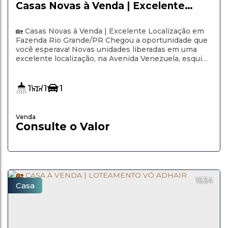
Casas Novas à Venda | Excelente
Localização em Fazenda Rio
Grande/PR
🏡 Casas Novas à Venda | Excelente Localização em
Fazenda Rio Grande/PR Chegou a oportunidade que
você esperava! Novas unidades liberadas em uma
excelente localização, na Avenida Venezuela, esquina
com a Travessa Moçambique, oferecendo conforto,
praticidade e um excelente custo-benefício. Os
imóveis contam com uma planta funcional, ideal para
1
1
1
quem busca qualidade de vida e ambientes...
Consulte o Valor
1534
Casa