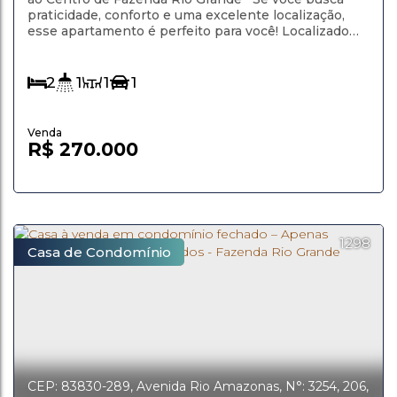
praticidade, conforto e uma excelente localização,
esse apartamento é perfeito para você! Localizado
próximo ao centro de Fazenda Rio Grande, o imóvel
oferece fácil acesso a comércios, escolas, transporte
público e tudo o que você precisa no dia a dia. O
2
1
1
1
apartamento conta com: Cozinha...
R$
270.000
1298
Casa de Condomínio
CEP: 83830-289
,
Avenida Rio Amazonas
,
N°:
3254
,
206
,