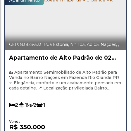
Apartamento
CEP: 83823-323
,
Rua Estônia
,
N°:
103
,
Ap 05
,
Nações
,
Fazenda Rio Grande
,
Paraná
,
Brasil
Apartamento de Alto Padrão de 02
Dormitórios para Venda no Bairro
Nações em Fazenda Rio Grande PR
🏡 Apartamento Semimobiliado de Alto Padrão para
Venda no Bairro Nações em Fazenda Rio Grande PR
✨ Elegância, conforto e um acabamento pensado em
cada detalhe. 📍 Localização privilegiada Bairro
Nações Próximo à Av. Portugal Fácil acesso ao
comércio em geral e principais vias da cidade 🍽️
Cozinha moderna e funcional Armários planejados
2
1
2
1
Fogão cooktop Depurador...
R$
350.000