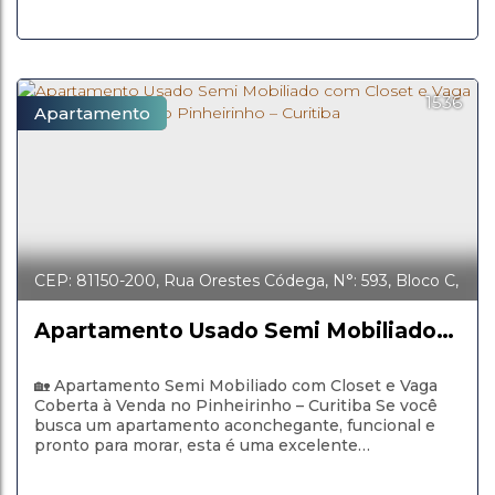
1536
Apartamento
CEP: 81150-200
,
Rua Orestes Códega
,
N°:
593
,
Bloco C,
Apt 21
,
Pinheirinho
,
Curitiba
,
Paraná
,
Brasil
Apartamento Usado Semi Mobiliado
com Closet e Vaga Coberta à Venda
no Pinheirinho – Curitiba
🏡 Apartamento Semi Mobiliado com Closet e Vaga
Coberta à Venda no Pinheirinho – Curitiba Se você
busca um apartamento aconchegante, funcional e
pronto para morar, esta é uma excelente
oportunidade no bairro Pinheirinho, em Curitiba.
Com um layout inteligente e ambientes bem