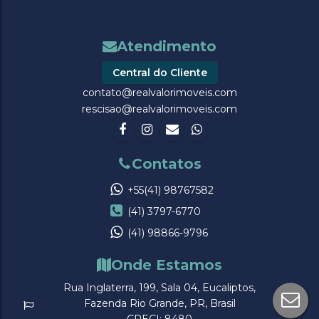
Central do Cliente
contato@realvalorimoveis.com
rescisao@realvalorimoveis.com
+55(41) 98767582
(41) 3797-6770
(41) 98866-9796
Rua Inglaterra
,
199
,
Sala 04
,
Eucaliptos
,
Fazenda Rio Grande
,
PR
,
Brasil