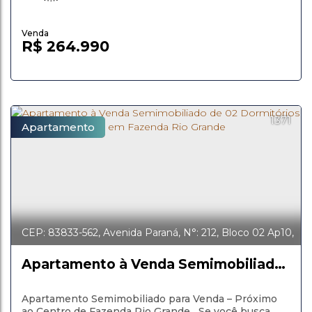
Características do imóvel: ✅ 2 quartos bem
distribuídos ✅...
R$
264.990
1371
Apartamento
CEP: 83833-562
,
Avenida Paraná
,
N°:
212
,
Bloco 02 Ap10
,
Iguaçu
,
Fazenda Rio Grande
,
Paraná
,
Brasil
Apartamento à Venda Semimobiliado
de 02 Dormitórios Próximo ao Centro
em Fazenda Rio Grande
Apartamento Semimobiliado para Venda – Próximo
ao Centro de Fazenda Rio Grande Se você busca