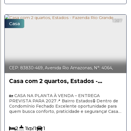
1387
Casa
CEP: 83830-469
,
Avenida Rio Amazonas
,
N°:
4064
,
CONDOMINIO
,
Estados
,
Fazenda Rio Grande
,
Paraná
,
Brasil
Casa com 2 quartos, Estados -
Fazenda Rio Grande
🏡 CASA NA PLANTA À VENDA – ENTREGA
PREVISTA PARA 2027📍 Bairro Estados🔒 Dentro de
Condomínio Fechado Excelente oportunidade para
quem busca conforto, praticidade e segurança! Casa
na planta, com 46 m² de área privativa, projetada para
oferecer funcionalidade e bem-estar em um
ambiente moderno e aconchegante. ✨
2
1
1
1